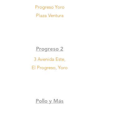
Progreso Yoro
Plaza Ventura
Progreso 2
3 Avenida Este,
El Progreso, Yoro
Pollo y Más
Bouleverd del Norte, salida a Puerto
Cortés frente al Seguro Social