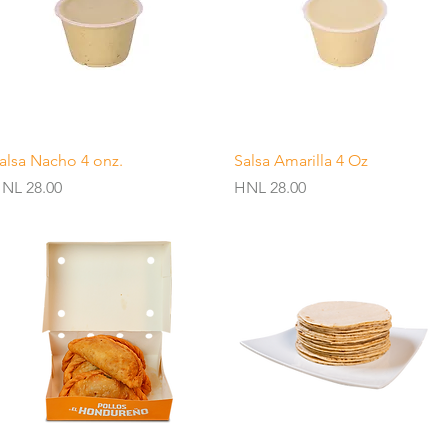
Quick View
Quick View
alsa Nacho 4 onz.
Salsa Amarilla 4 Oz
rice
Price
NL 28.00
HNL 28.00