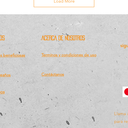
Load More
OS
ACERCA DE NOSOTROS
sig
Terminos y condiciones de uso
 beneficiosas
Contáctanos
eaños
os
Llama 
para re