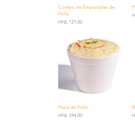
Quick View
Combo de Empanadas de
P
Pollo
P
H
Price
HNL 121.00
Quick View
Pasta de Pollo
B
Price
P
HNL 244.00
H