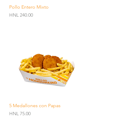
Quick View
Pollo Entero Mixto
Price
HNL 240.00
Quick View
5 Medallones con Papas
Price
HNL 75.00