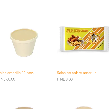
Quick View
Quick View
alsa amarilla 12 onz.
Salsa en sobre amarilla
rice
Price
NL 60.00
HNL 8.00