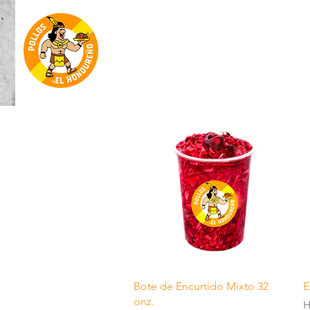
Quick View
Bote de Encurtido Mixto 32
E
onz.
P
H