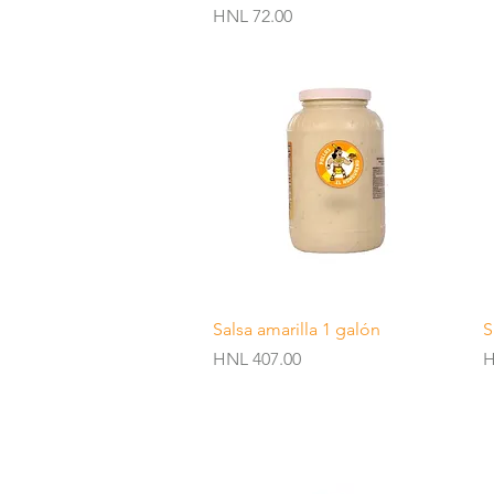
Price
HNL 72.00
Quick View
Salsa amarilla 1 galón
S
Price
P
HNL 407.00
H