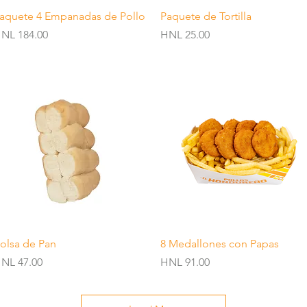
Quick View
Quick View
aquete 4 Empanadas de Pollo
Paquete de Tortilla
rice
Price
NL 184.00
HNL 25.00
Quick View
Quick View
olsa de Pan
8 Medallones con Papas
rice
Price
NL 47.00
HNL 91.00