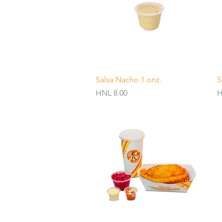
Quick View
Salsa Nacho 1 onz.
S
Price
P
HNL 8.00
H