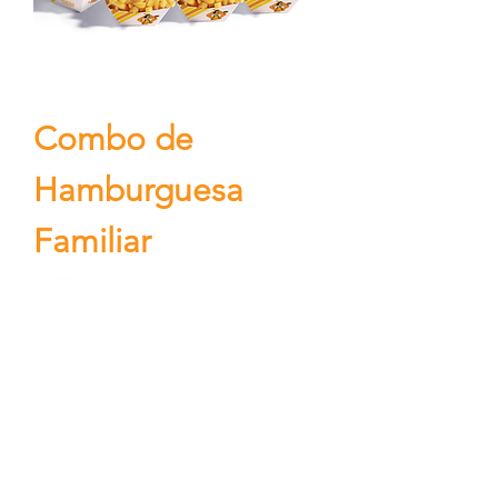
Combo de
Hamburguesa
Familiar
Precio
L 509.00
Agregar al carrito