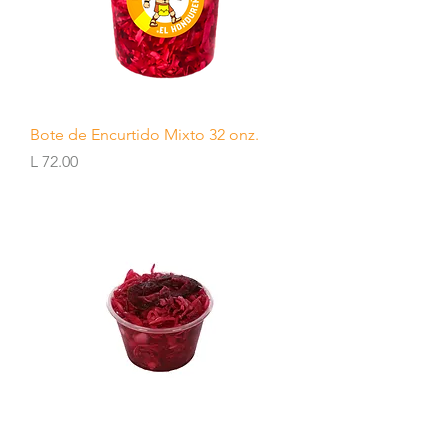
Bote de Encurtido Mixto 32 onz.
Precio
L 72.00