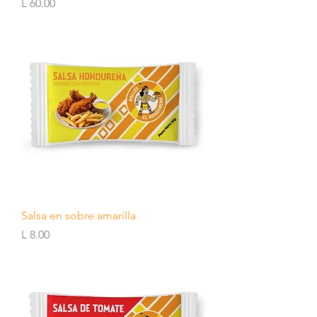
Precio
L 60.00
Salsa en sobre amarilla
Precio
L 8.00