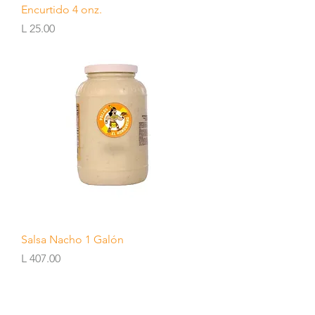
Encurtido 4 onz.
Precio
L 25.00
Salsa Nacho 1 Galón
Precio
L 407.00