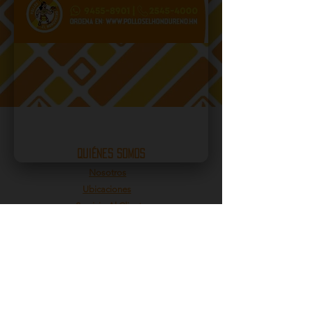
quiénes somos
Nosotros
Ubicaciones
Servicio Al Cliente
Menú
EVENTOS
Noches beneficiosas
Empleos
ACERCA DE NOSOTROS